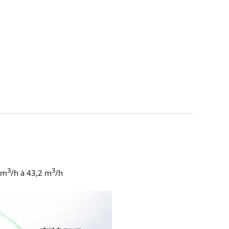
3
3
 m
/h à 43,2 m
/h