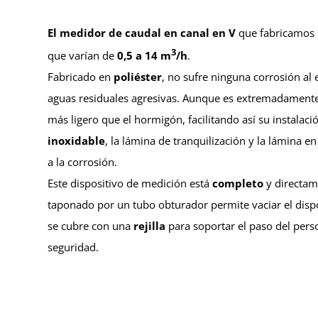
El medidor de caudal en canal en V
que fabricamos
3
que varían de
0,5 a 14 m
/h
.
Fabricado en
poliéster
, no sufre ninguna corrosión al 
aguas residuales agresivas. Aunque es extremadament
más ligero que el hormigón, facilitando así su instalac
inoxidable
, la lámina de tranquilización y la lámina e
a la corrosión.
Este dispositivo de medición está
completo
y directam
taponado por un tubo obturador permite vaciar el dispo
se cubre con una
rejilla
para soportar el paso del perso
seguridad.