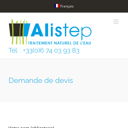
Skip
Français
to
content
Tél. : +33(0)6 74 03 93 83
Demande de devis
Votre nom (obligatoire)