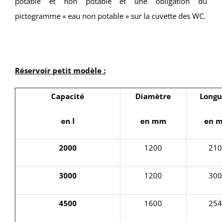
potable et non potable et une obligation du
pictogramme « eau non potable » sur la cuvette des WC.
Réservoir petit modèle :
Capacité
Diamètre
Longu
en l
en mm
en 
2000
1200
210
3000
1200
300
4500
1600
254